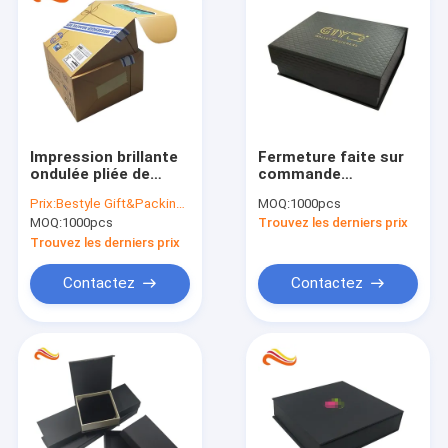
Impression brillante
Fermeture faite sur
ondulée pliée de
commande
stratification de
magnétique élégante
Prix:
Bestyle Gift&Packing Industry
MOQ:
1000pcs
boîte de papier
de boîte-cadeau pour
MOQ:
1000pcs
Trouvez les derniers prix
manipulant pour
les produits
l'expédition
électroniques
Trouvez les derniers prix
Contactez
Contactez