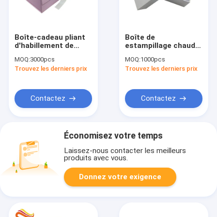
Boîte-cadeau pliant
Boîte de
d'habillement de
estampillage chaude
fermeture
d'emballage de
MOQ:
3000pcs
MOQ:
1000pcs
magnétique faite sur
carton de la base
Trouvez les derniers prix
Trouvez les derniers prix
commande
21x7x5.5cm de
d'impression
couvercle
Contactez
Contactez
Économisez votre temps
Laissez-nous contacter les meilleurs
produits avec vous.
Donnez votre exigence