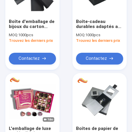
Boîte d'emballage de
Boîte-cadeau
bijoux du carton
durables adaptés aux
2mm de bracelet
besoins du client de
MOQ:
1000pcs
MOQ:
1000pcs
avec l'insertion
carton de boîte-
Trouvez les derniers prix
Trouvez les derniers prix
cadeau de papier de
taille avec des
couvercles
Contactez
Contactez
Accueil
Produits
A propos de nous
L'emballage de luxe
Boîtes de papier de