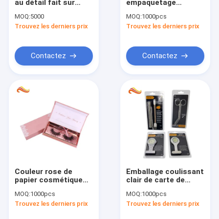
au détail fait sur
empaquetage
Contact
commande de
adaptées aux
MOQ:
5000
MOQ:
1000pcs
chocolat enferme
besoins du client de
Trouvez les derniers prix
Trouvez les derniers prix
dans une boîte le
cadeau de taille avec
papier imprimé par
l'estampillage chaud
logo avec le ruban
de relief
boîtes d'emballage cadeau
Contactez
Contactez
Boîtes-cadeau rigides
Emballage de panneau de carte
boîte en carton ondulé
Emballage en plastique de bloc supérieur
Boîtes-cadeau de luxe
Couleur rose de
Emballage coulissant
papier cosmétique
clair de carte de
Impression de panneau de carte
du carton CMYK de
boursouflure pour la
MOQ:
1000pcs
MOQ:
1000pcs
boîte d'emballage de
montre
Boîtes-cadeau d'habillement
Trouvez les derniers prix
Trouvez les derniers prix
cil pour des mèches