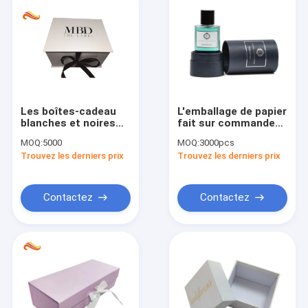
Les boîtes-cadeau
L'emballage de papier
blanches et noires
fait sur commande
simples
d'emballage de
MOQ:
5000
MOQ:
3000pcs
d'habillement avec le
papier noir de tube
Trouvez les derniers prix
Trouvez les derniers prix
ruban/duplex
enferme dans une
embarquent la boîte-
boîte le boîte-cadeau
cadeau
de bouteille de
parfum
Contactez
Contactez