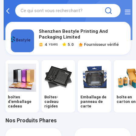
Shenzhen Bestyle Printing And
Packaging Limited
4
5.0
Fournisseur vérifié
YEARS
boîtes
Boîtes-
Emballage de
boîte en
d'emballage
cadeau
panneau de
carton on
cadeau
rigides
carte
Nos Produits Phares