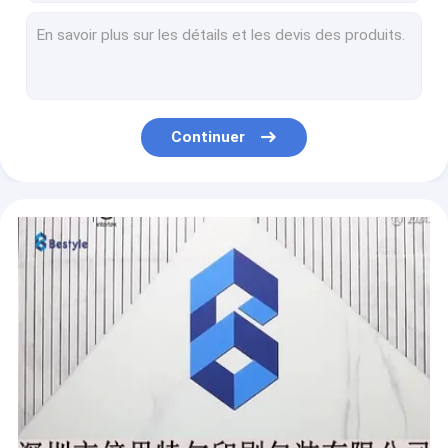
Boîtes-cadeau rigides de scintillement de mode avec le plateau en plastique, boîte cosmétique adaptée aux besoins du client d'emballage de papier enduit
Boîtes-cadeau rigides uniques pour la caisse de comprimés, boîte promotionnelle d'emballage de papier enduit avec le logo fait sur commande
Boîtes d'emballage de cas d'Ipad de papier enduit, boîtes-cadeau rigides de papier faites sur commande de mode
Boîtes-cadeau rigides de stratification de Matt, boîte de papier enduite de tiroir pour l'emballage de l'électronique
Boîtes-cadeau rigides de luxe de stratification de Matt avec la tache UV, dossier rigide fait sur commande de carton
Continuer
Boîtes-cadeau rigides de estampillage chaudes faites sur commande, boîtes de luxe d'emballage de l'électronique d'impression de Digital
Les boîtes-cadeau rigides de papier de luxe, coutume magnétique ont imprimé des boîtes d'emballage avec le plateau de picoseconde
Boîtes-cadeau rigides de papier élégantes de stratification brillante, cosmétiques de fantaisie magnétiques empaquetant des boîtes
Boîtes faites sur commande d'emballage de cadeau avec le couvercle, boîte rigide imprimée élégante de carton pour le cosmétique
La boîte de papier d'emballage de carton de l'électronique, façonnent les boîtes-cadeau rigides pour l'emballage de clavier