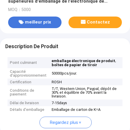
supérieures d'emballage de l'électronique de
panneau de tiroir, boîtes-cadeau de luxe de
MOQ：5000
stratification de Matt
meilleur prix
Contactez
Description De Produit
,
emballage électronique de produit
Point culminant
boîtes de papier de tiroir
Capacité
50000pcs/jour.
d'approvisionnement
Certification
ROSH
T/T, Western Union, Paypal, dépôt de
Conditions de
30% et équilibre de 70% avant la
paiement
livraison.
Délai de livraison
7-15days
Détails d'emballage
Emballage de carton de K=A
Regardez plus