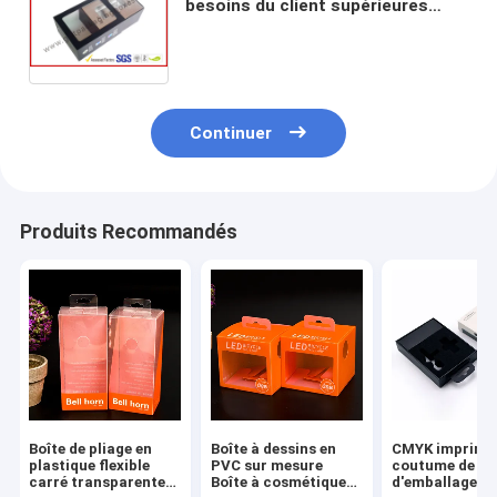
besoins du client supérieures
d'emballage de l'électronique de
panneau de tiroir, boîtes-cadeau
de luxe de stratification de Matt
Continuer
Produits Recommandés
Boîte de pliage en
Boîte à dessins en
CMYK impriman
plastique flexible
PVC sur mesure
coutume de bo
carré transparente
Boîte à cosmétiques
d'emballage d