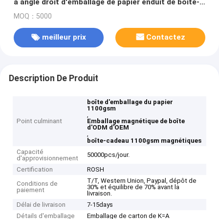
à angle droit d'emballage de papier enduit de boîte-
cadeau magnétiques rigides
MOQ：5000
meilleur prix
Contactez
Description De Produit
boîte d'emballage du papier
1100gsm
,
Point culminant
Emballage magnétique de boîte
d'ODM d'OEM
,
boîte-cadeau 1100gsm magnétiques
Capacité
50000pcs/jour.
d'approvisionnement
Certification
ROSH
T/T, Western Union, Paypal, dépôt de
Conditions de
30% et équilibre de 70% avant la
paiement
livraison.
Délai de livraison
7-15days
Détails d'emballage
Emballage de carton de K=A