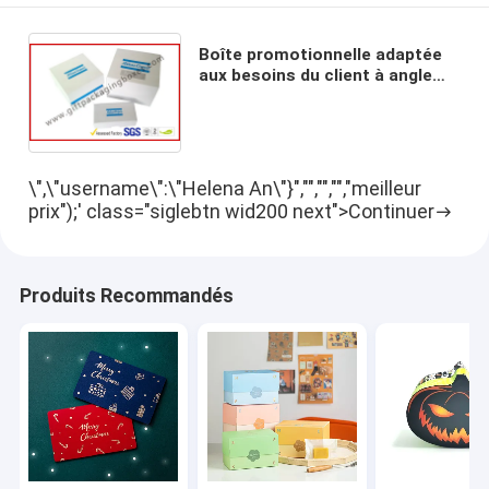
Boîte promotionnelle adaptée
aux besoins du client à angle
droit d'emballage de papier
enduit de boîte-cadeau
magnétiques rigides
\",\"username\":\"Helena An\"}","","","","meilleur
prix");' class="siglebtn wid200 next">Continuer
Produits Recommandés